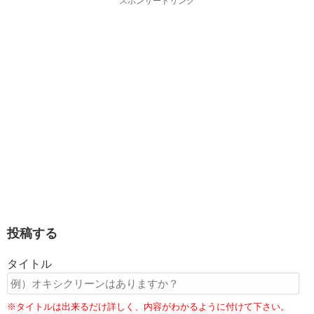
スポンサードリンク
投稿する
タイトル
※タイトルは出来るだけ詳しく、内容がわかるように付けて下さい。