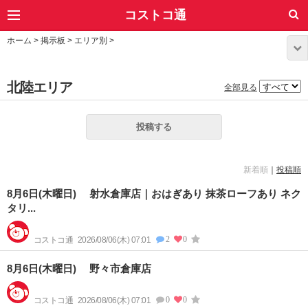
コストコ通
ホーム
>
掲示板
>
エリア別
>
北陸エリア
全部見る
投稿する
新着順
｜
投稿順
8月6日(木曜日) 射水倉庫店｜おはぎあり 抹茶ローフあり ネク
タリ...
2
0
コストコ通
2026/08/06(木) 07:01
8月6日(木曜日) 野々市倉庫店
0
0
コストコ通
2026/08/06(木) 07:01