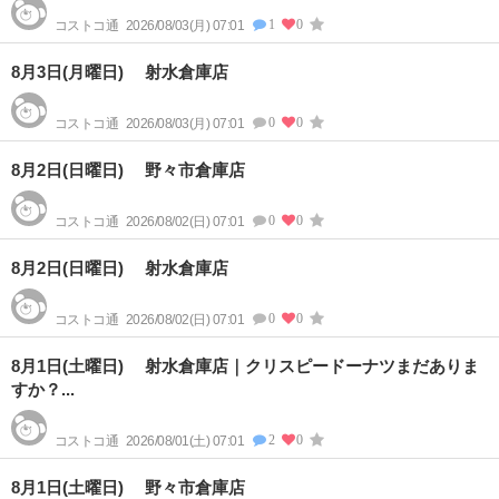
1
0
コストコ通
2026/08/03(月) 07:01
8月3日(月曜日) 射水倉庫店
0
0
コストコ通
2026/08/03(月) 07:01
8月2日(日曜日) 野々市倉庫店
0
0
コストコ通
2026/08/02(日) 07:01
8月2日(日曜日) 射水倉庫店
0
0
コストコ通
2026/08/02(日) 07:01
8月1日(土曜日) 射水倉庫店｜クリスピードーナツまだありま
すか？...
2
0
コストコ通
2026/08/01(土) 07:01
8月1日(土曜日) 野々市倉庫店