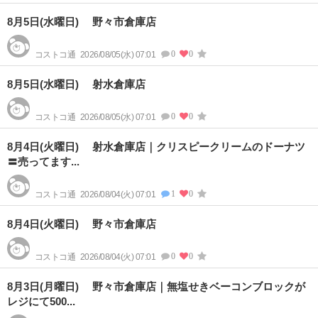
8月5日(水曜日) 野々市倉庫店
0
0
コストコ通
2026/08/05(水) 07:01
8月5日(水曜日) 射水倉庫店
0
0
コストコ通
2026/08/05(水) 07:01
8月4日(火曜日) 射水倉庫店｜クリスピークリームのドーナツ
〓売ってます...
1
0
コストコ通
2026/08/04(火) 07:01
8月4日(火曜日) 野々市倉庫店
0
0
コストコ通
2026/08/04(火) 07:01
8月3日(月曜日) 野々市倉庫店｜無塩せきベーコンブロックが
レジにて500...