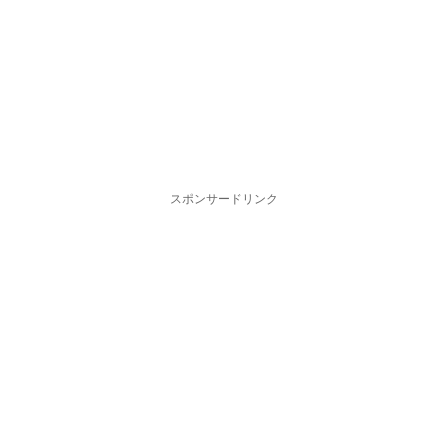
スポンサードリンク