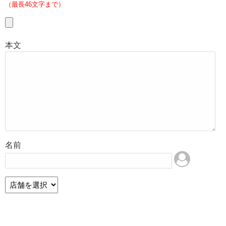
（最長46文字まで）
本文
名前