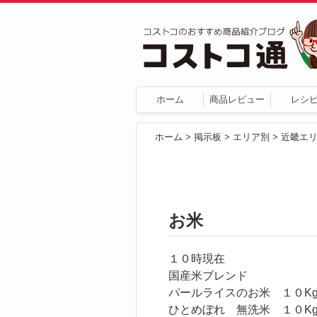
ホーム
商品レビュー
レシ
ホーム
>
掲示板
>
エリア別
>
近畿エ
お米
１０時現在
国産米ブレンド
パールライスのお米 １０Kg
ひとめぼれ 無洗米 １０Kg