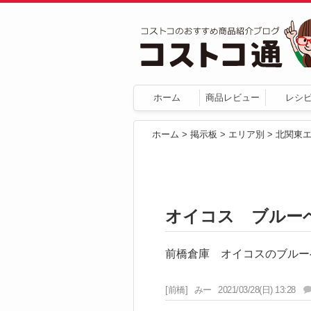
ホーム
商品レビュー
レシ
ホーム
>
掲示板
>
エリア別
>
北関東
オイコス ブルー
前橋倉庫 オイコスのブルー
[前橋]
みー
2021/03/28(日) 13:28