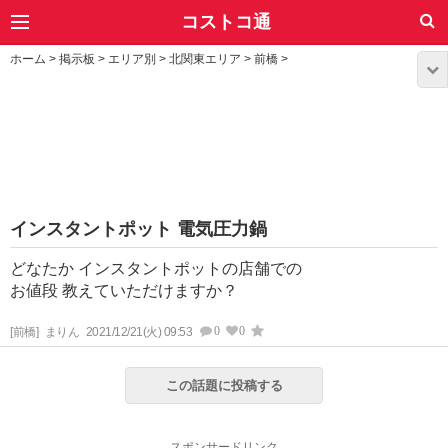
コストコ通
ホーム
>
掲示板
>
エリア別
>
北関東エリア
>
前橋
>
インスタントポット 電気圧力鍋
どなたか インスタントポットの店舗での
お値段 教えていただけますか？
0
0
[前橋]
まりん
2021/12/21(火) 09:53
この話題に投稿する
スポンサードリンク