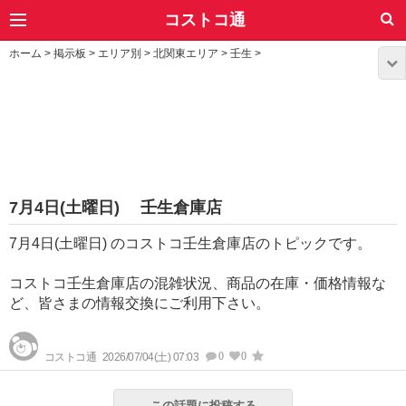
コストコ通
ホーム
>
掲示板
>
エリア別
>
北関東エリア
>
壬生
>
7月4日(土曜日) 壬生倉庫店
7月4日(土曜日) のコストコ壬生倉庫店のトピックです。
コストコ壬生倉庫店の混雑状況、商品の在庫・価格情報な
ど、皆さまの情報交換にご利用下さい。
0
0
コストコ通
2026/07/04(土) 07:03
この話題に投稿する