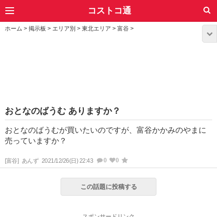
コストコ通
ホーム
>
掲示板
>
エリア別
>
東北エリア
>
富谷
>
おとなのばうむ ありますか？
おとなのばうむが買いたいのですが、富谷かかみのやまに
売っていますか？
0
0
[富谷]
あんず
2021/12/26(日) 22:43
この話題に投稿する
スポンサードリンク