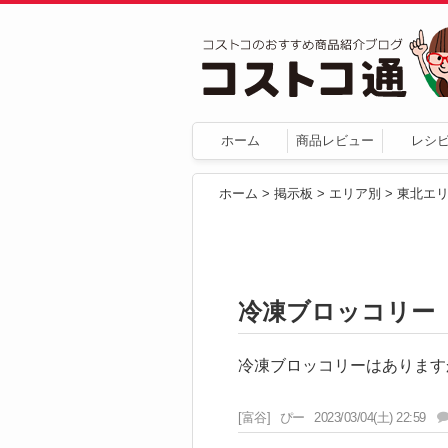
ホーム
商品レビュー
レシ
ホーム
>
掲示板
>
エリア別
>
東北エ
冷凍ブロッコリー
冷凍ブロッコリーはあります
[富谷]
ぴー
2023/03/04(土) 22:59