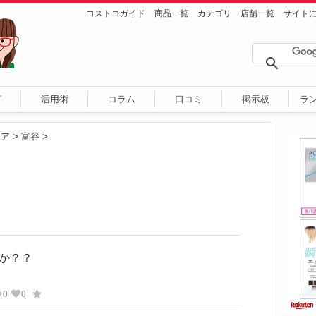
コストコガイド
商品一覧
カテゴリ
店舗一覧
サイト
ピ
活用術
コラム
口コミ
掲示板
ラ
リア
>
富谷
>
か？？
0
0