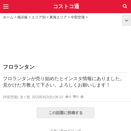
コストコ通
ホーム
>
掲示板
>
エリア別
>
東海エリア
>
中部空港
>
フロランタン
フロランタンが売り始めたとインスタ情報にありました。
見かけた方教えて下さい。よろしくお願いします！
0
0
[中部空港]
奈々恵
2023/03/13(月) 06:10
この話題に投稿する
スポンサードリンク