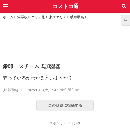
コストコ通
ホーム
>
掲示板
>
エリア別
>
東海エリア
>
岐阜羽島
>
象印 スチーム式加湿器
売っているかわかる方いますか？
0
0
[岐阜羽島]
uuu
2025/12/13(土) 15:47
この話題に投稿する
スポンサードリンク