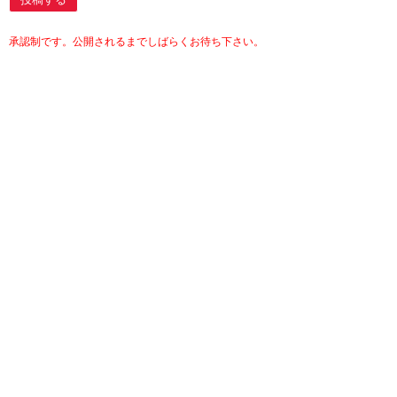
承認制です。公開されるまでしばらくお待ち下さい。