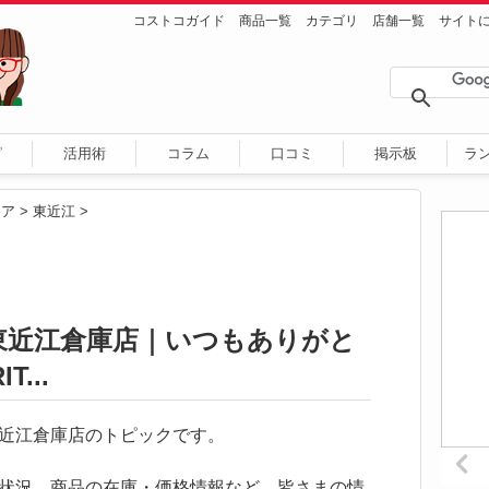
コストコガイド
商品一覧
カテゴリ
店舗一覧
サイト
ピ
活用術
コラム
口コミ
掲示板
ラ
リア
>
東近江
>
 東近江倉庫店｜いつもありがと
...
コ東近江倉庫店のトピックです。
状況、商品の在庫・価格情報など、皆さまの情