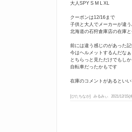
大人SPY S M L XL
クーポンは12/16まで
子供と大人でメーカーが違う
北海道の石狩倉庫店の在庫と
前には違う感じのがあった記
今はヘルメットするんだなぁ
とちらっと見ただけでもしか
自転車だったかもです
在庫のコメントがあるといい
[ひたちなか]
みるみぃ
2021/12/15(水