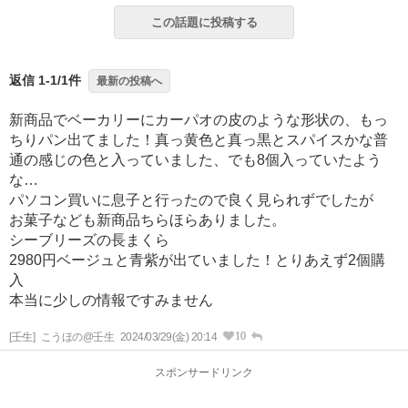
この話題に投稿する
返信 1-1/1件
最新の投稿へ
新商品でベーカリーにカーパオの皮のような形状の、もっ
ちりパン出てました！真っ黄色と真っ黒とスパイスかな普
通の感じの色と入っていました、でも8個入っていたよう
な…
パソコン買いに息子と行ったので良く見られずでしたが
お菓子なども新商品ちらほらありました。
シーブリーズの長まくら
2980円ベージュと青紫が出ていました！とりあえず2個購
入
本当に少しの情報ですみません
10
[壬生]
こうほの@壬生
2024/03/29(金) 20:14
スポンサードリンク