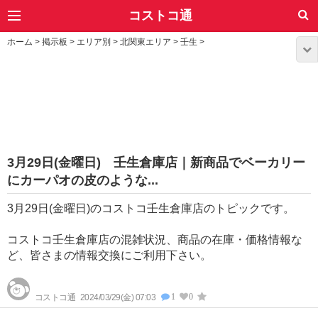
コストコ通
ホーム
>
掲示板
>
エリア別
>
北関東エリア
>
壬生
>
3月29日(金曜日) 壬生倉庫店｜新商品でベーカリー
にカーパオの皮のような...
3月29日(金曜日)のコストコ壬生倉庫店のトピックです。
コストコ壬生倉庫店の混雑状況、商品の在庫・価格情報な
ど、皆さまの情報交換にご利用下さい。
1
0
コストコ通
2024/03/29(金) 07:03