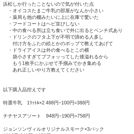
浜松しか行ったことないので気が付いた点
・オイコスたまご牛乳の部屋がなんか小さい
・薬局も他の棚みたいに上に在庫で驚いた
・フードコートはヘビ並びしない
・中の食べる所は立ち食いで外に出るとベンチ式あり
・ドリンクのフタ上下が不明で諦める人多し
付け方をふたの絵とかのポップで教えてあげて
・ドライアイスは外の食べるとこの横
袋小さすぎてブフォッってした後溢れるから
もう1枚手にかぶせて手掴みでかき集める
あれ正しいやり方教えてください
以下購入品控えです
特選牛乳 1ﾘｯﾄﾙ×2 488円−100円=388円
チチヤスアソート 948円−190円=758円
ジョンソンヴィルオリジナルスモーク×3パック