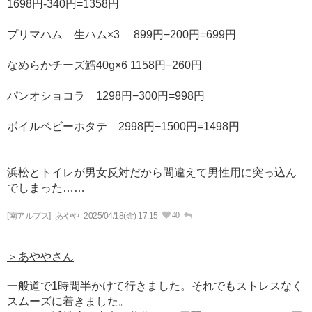
1698円-340円=1358円
プリマハム 生ハム×3 899円−200円=699円
なめらかチーズ鱈40g×6 1158円−260円
パンオショコラ 1298円−300円=998円
ボイルベビーホタテ 2998円−1500円=1498円
浜松とトイレが男女反対だから間違えて男性用に突っ込ん
でしまった……
40
[南アルプス]
あやや
2025/04/18(金) 17:15
＞あややさん
一般道で1時間半かけて行きました。それでもストレスなく
スムーズに着きました。