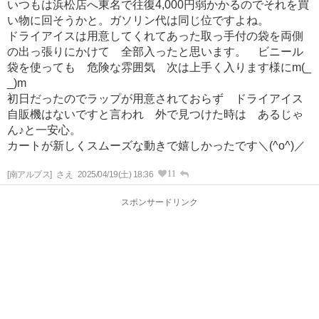
いつもは浜松店へ東名で往復4,000円弱かかるのでそれを買
い物に回そうかと。ガソリン代は同じ位ですよね。
ドライアイスは用意してくれてあった取っ手付の袋を両側
の出っ張りにかけて 全部入ったと思います。 ビニール
袋を使っても 危険な雰囲気 次は上手く入ります様にm(_
_)m
初日だったのでラップが用意されておらず ドライアイス
自販機はないですと言われ 外で見つけた時は あるじゃ
ん♪と一安心。
カートが新しくスムーズな動きで嬉しかったです＼(^o^)／
11
[南アルプス]
さえ
2025/04/19(土) 18:36
スポンサードリンク