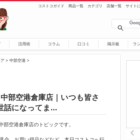
コストコガイド
商品一覧
カテゴリ
店舗一覧
サイト
ピ
活用術
コラム
口コミ
掲示板
ラ
リア
>
中部空港
>
日) 中部空港倉庫店｜いつも皆さ
話になってま...
トコ中部空港倉庫店のトピックです。
具合、お買い得品などなど、本日コストコへ行