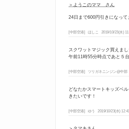
＞ようこのママ さん
24日まで600円引きになっ
[中部空港]
ほしこ
2019/10/23(水) 11
スクワットマジック買えまし
午前11時55分時点であと５
[中部空港]
ツリガネニンジン@中部
どなたかスマートキッズベル
きたいです！
[中部空港]
ゆう
2019/10/23(水) 12:4
＞タマキさん