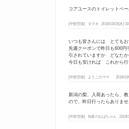
コアユースのトイレットペー
[中部空港]
タマキ
2019/10/23(水) 10
いつも皆さんには とてもお
先週クーポンで昨日も600
引されていますか どなたか
今日も安ければ これから行
[中部空港]
ようこのママ
2019/10
新潟の梨、入荷あったら、教
ので、昨日行ったらありませ
[中部空港]
知多のおばちゃん
2019/