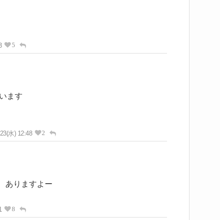
5
3
います
2
/23(水) 12:48
円 ありますよー
8
1