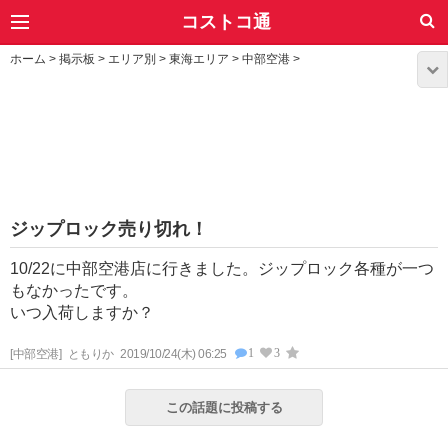
コストコ通
ホーム
>
掲示板
>
エリア別
>
東海エリア
>
中部空港
>
ジップロック売り切れ！
10/22に中部空港店に行きました。ジップロック各種が一つ
もなかったです。
いつ入荷しますか？
1
3
[中部空港]
ともりか
2019/10/24(木) 06:25
この話題に投稿する