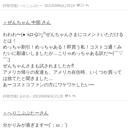
23
[中部空港]
へりこぷぷたー
2021/03/09(火) 20:19
＞ぜんちゃん 中部 さん
わわわ〜(● ˃̶͈̀ロ˂̶͈́)੭ꠥ⁾⁾ぜんちゃんさまにコメントいただける
とは！
めっちゃ割引！めっちゃある！即買う私！コストコ通！み
たいに勘違いしましたが…こりゃめっちゃある訳だ〜(￣▽
￣;)
ぜんちゃんさまも試されましたか⁈
アメリカ帰りの友達も、アメリカ在住時、いくつか買って
は捨てたと聞きました…
あーコストコファンの方にワケワケしたい〜
8
[中部空港]
おやき♪
2021/03/09(火) 21:20
＞へりこぷぷたーさん
分かりみが過ぎます〜(´；ω；`)