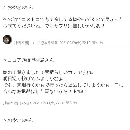
＞おやき♪さん
その他でコストコでもて余してる物やってるので良かった
ら来てくださいね。でもサプリは難しいかなあ？
4
[中部空港]
ココア@岐阜羽島
2021/03/09(火) 22:10
＞ココア@岐阜羽島さん
始めて覗きました！素晴らしいカテですね。
明日辺り投げてみようかなぁ…
でも、来週行くかもで行ったら返品してしまうかも←口に
合わなあ返品はした事ないからチト怖い
3
[中部空港]
おやき♪
2021/03/09(火) 22:30
＞おやき♪さん