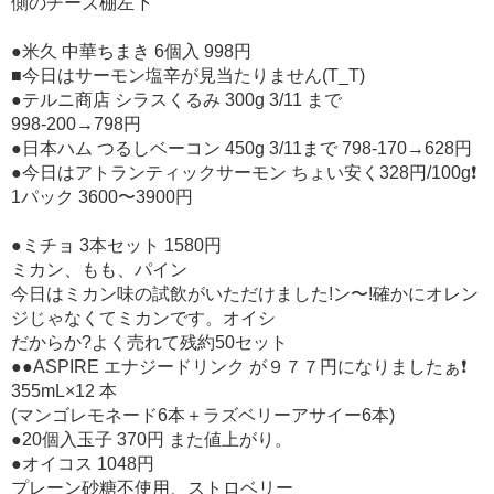
側のチーズ棚左下
●米久 中華ちまき 6個入 998円
■今日はサーモン塩辛が見当たりません(T_T)
●テルニ商店 シラスくるみ 300g 3/11 まで
998-200→798円
●日本ハム つるしベーコン 450g 3/11まで 798-170→628円
●今日はアトランティックサーモン ちょい安く328円/100g❗
1パック 3600〜3900円
●ミチョ 3本セット 1580円
ミカン、もも、パイン
今日はミカン味の試飲がいただけました!ン〜!確かにオレン
ジじゃなくてミカンです。オイシ
だからか?よく売れて残約50セット
●●ASPIRE エナジードリンク が９７７円になりましたぁ❗
355mL×12 本
(マンゴレモネード6本＋ラズベリーアサイー6本)
●20個入玉子 370円 また値上がり。
●オイコス 1048円
プレーン砂糖不使用、ストロベリー