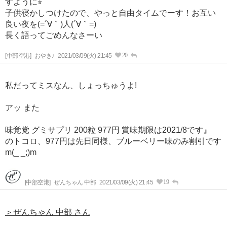
すように⭐︎
子供寝かしつけたので、やっと自由タイムでーす！お互い
良い夜を(=´∀｀)人(´∀｀=)
長く語ってごめんなさーい
20
[中部空港]
おやき♪
2021/03/09(火) 21:45
私だってミスなん、しょっちゅうよ!
アッ また
味覚党 グミサプリ 200粒 977円 賞味期限は2021/8です』
のトコロ、977円は先日同様、ブルーベリー味のみ割引です
m(_ _;)m
19
[中部空港]
ぜんちゃん 中部
2021/03/09(火) 21:45
＞ぜんちゃん 中部 さん