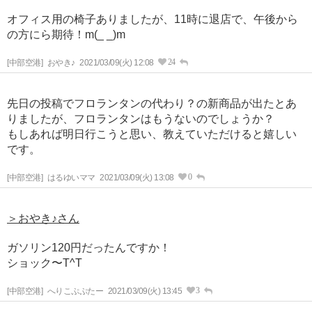
オフィス用の椅子ありましたが、11時に退店で、午後から
の方にら期待！m(_ _)m
24
[中部空港]
おやき♪
2021/03/09(火) 12:08
先日の投稿でフロランタンの代わり？の新商品が出たとあ
りましたが、フロランタンはもうないのでしょうか？
もしあれば明日行こうと思い、教えていただけると嬉しい
です。
0
[中部空港]
はるゆいママ
2021/03/09(火) 13:08
＞おやき♪さん
ガソリン120円だったんですか！
ショック〜T^T
3
[中部空港]
へりこぷぷたー
2021/03/09(火) 13:45