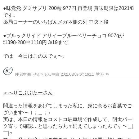
●味覚党 グミサプリ 200粒 977円 再登場 賞味期限は2021/8
です。
薬局コーナーのいちばんメガネ側の列 中央下段
●ブルックサイド アサイーブルーベリーチョコ 907gが
❗1398-280⇒1118円 3/19まで
では、今日はこの辺でぇ〜。
33
[中部空港]
ぜんちゃん 中部
2021/03/09(火) 16:11
＞へりこぷぷたーさん
間違った情報をあげてしまった私に、身に余るお言葉でご
ざいます〜（；＿；）
実は、本日の情報をコストコ駐車場で作成して、明太パー
ク寄って確認…と思ったら丸々消えてしまったんです〜＿|
￣|○