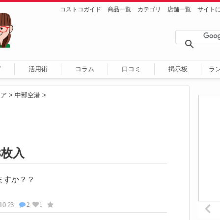
コストコガイド
商品一覧
カテゴリ
店舗一覧
サイト
ピ
活用術
コラム
口コミ
掲示板
ラ
リア
>
中部空港
>
3枚入
ますか？？
2
1
10:23