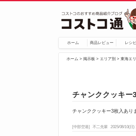
ホーム
商品レビュー
レシ
ホーム
>
掲示板
>
エリア別
>
東海エ
チャンククッキー
チャンククッキー3枚入あり
[中部空港]
不二先輩
2025/08/10(日) 