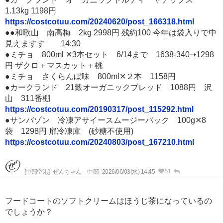
1.13kg 1198円
https://costcotuu.com/20240620/post_166318.html
●●和歌山 南高梅 2kg 2998円 残約100 今年は袋入りで中
見えますす 14:30
●ミチョ 800ml ✕3本セット 6/14まで 1638-340➝1298
円 ザクロ＋マスカット＋桃
●ミチョ さくらんぼ味 800ml✕２本 1158円
●カークランド 21穀オーガニックブレッド 1088円 沢
山 311番棚
https://costcotuu.com/20190317/post_115292.html
●サンバゾン 冷凍アサイースムージーパック 100g✕8
袋 1298円 扉冷凍庫 (砂糖不使用)
https://costcotuu.com/20240803/post_167210.html
51
[中部空港]
ぜんちゃん 中部
2026/06/03(水) 14:45
フードコートのソフトクリームはほうじ茶になっているの
でしょうか？