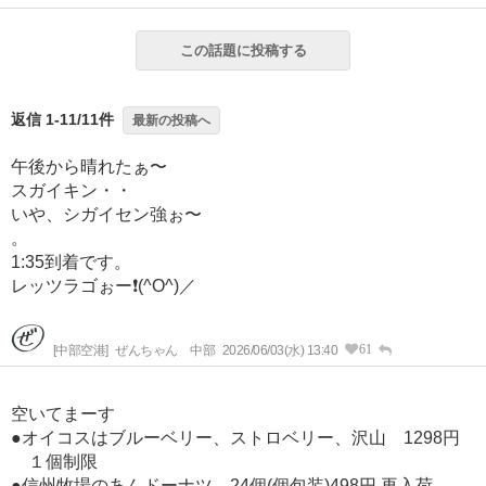
この話題に投稿する
返信 1-11/11件
最新の投稿へ
午後から晴れたぁ〜
スガイキン・・
いや、シガイセン強ぉ〜
。
1:35到着です。
レッツラゴぉー❗️(^O^)／
61
[中部空港]
ぜんちゃん 中部
2026/06/03(水) 13:40
空いてまーす
●オイコスはブルーベリー、ストロベリー、沢山 1298円
１個制限
●信州牧場のあんドーナツ 24個(個包装)498円 再入荷