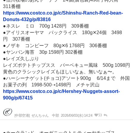
311番棚
https://www.costco.co.jp/c/Shinshu-Ranch-Red-bean-
Donuts-432g/p/83816
●ネスレ ミロ 700g 1428円 309番棚
●アイリスオーヤマ パックライス 180g✕24個 3498
円 307番棚
●ノザキ コンビーフ 80g✕6 1768円 306番棚
●ヤンバン海苔 30p 1598円 302番棚
●レイズ久しぶり
レイズポテトチップスス バーベキュー風味 500g 1098円
黄色のクラシックレイズもほしいなぁ、無いなぁ〜。
●ハーシーナゲット(チョコ)アソート900g 6/14まで 外国
お菓子の列 1998-500➝1498円 メチャ沢山
https://www.costco.co.jp/c/Hershey-Nuggets-assort-
900g/p/67415
53
[中部空港]
ぜんちゃん 中部
2026/06/03(水) 14:24
●カークランド オーガニックトルティーヤチップス