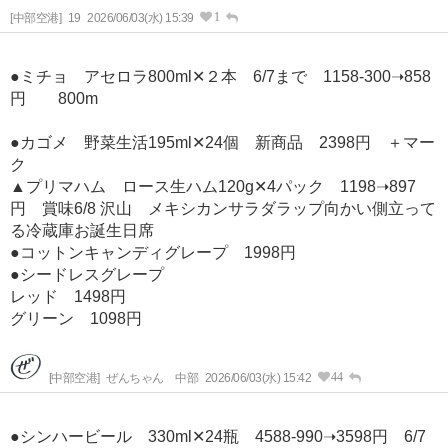
1
[中部空港]
19
2026/06/03(水) 15:39
●ミチョ アセロラ800ml✕２本 6/7まで 1158-300➝858
円 800m
●カゴメ 野菜生活195ml✕24個 新商品 2398円 ＋マー
ク
▲プリマハム ロース生ハム120g✕4パック 1198➝897
円 賞味6/8 沢山 メキシカンサラダラップ向かい側立って
る冷蔵庫お誕生日席
●コットンキャンディグレープ 1998円
●シードレスグレープ
レッド 1498円
グリーン 1098円
44
[中部空港]
ぜんちゃん 中部
2026/06/03(水) 15:42
●シンハービール 330ml✕24瓶 4588-990➝3598円 6/7