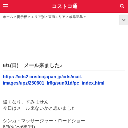
コストコ通
ホーム
>
掲示板
>
エリア別
>
東海エリア
>
岐阜羽島
>
6/1(日) メール来ました♪
https://cds2.costcojapan.jp/cds/mail-
images/upz/250601_lr6g/sun01d/pc_index.html
遅くなり、すみません
今日はメール来ないかと思いました
シンカ・マッサージャー・ロードショー
6/3(火)〜6/8(日)