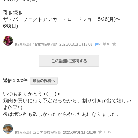
引き続き
ザ・パーフェクトアンカー・ロードショー 5/26(月)〜
6/8(日)
2
80
[岐阜羽島]
haru@岐阜羽島
2025/06/01(日) 17:03
この話題に投稿する
返信 1-2/2件
最新の投稿へ
いつもありがとうm(_ _)m
鶏肉を買いに行く予定だったから、割り引きが出て嬉しい
よ(⁠≧⁠▽⁠≦⁠)
後はポン酢も欲しかったからやったあになりました。
11
[岐阜羽島]
ココア＠岐阜羽島
2025/06/01(日) 18:08