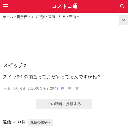
コストコ通
ホーム
>
掲示板
>
エリア別
>
東海エリア
>
守山
>
スイッチ2
スイッチ2の抽選ってまだやってるんですかね？
1
0
[守山]
あいうえ
2025/06/17(火) 20:48
この話題に投稿する
返信 1-1/1件
最新の投稿へ