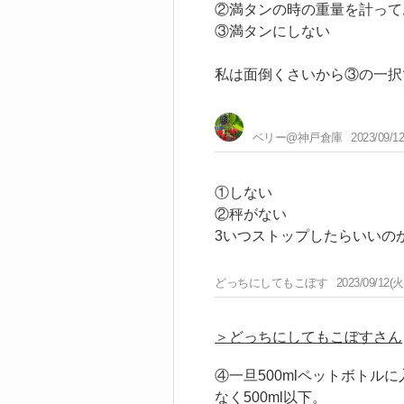
②満タンの時の重量を計って
③満タンにしない
私は面倒くさいから③の一択
ベリー@神戸倉庫
2023/09/12
①しない
②秤がない
3いつストップしたらいいの
どっちにしてもこぼす
2023/09/12(火
＞どっちにしてもこぼすさん
④一旦500mlペットボトル
なく500ml以下。