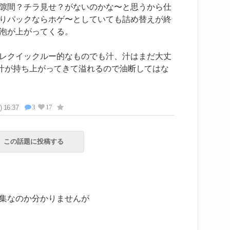
隙間？チラ見せ？がないのかな〜と思うから仕
りパックならホゲ〜としていても詰め替えが終
泡が上がってくる。
レクイックルー的なものでも汁、汁はまだ大丈
汁が持ち上がってきて溢れるので油断してはな
3
17
) 16:37
この話題に投稿する
集なのか分かりませんが