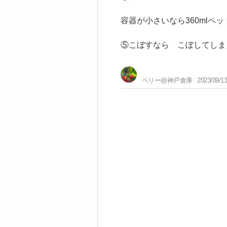
容器が小さいなら360mlペ
⑤こぼすなら こぼしてしま
ベリー@神戸倉庫
2023/09/13