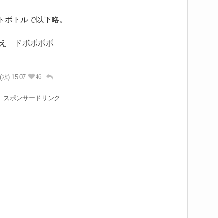
ットボトルで以下略。
え ドボボボボ
46
(水) 15:07
スポンサードリンク