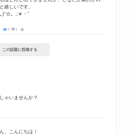
と嬉しいです。
)"☆。.:＊・゜
3
1
この話題に投稿する
しゃいませんか？
ん、こんにちは！