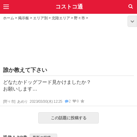
コストコ通
ホーム
>
掲示板
>
エリア別
>
北陸エリア
>
野々市
>
誰か教えて下さい
どなたかドッグフード見かけましたか？
お願いします…
2
0
[野々市]
あめり
2023/03/30(木) 12:25
この話題に投稿する