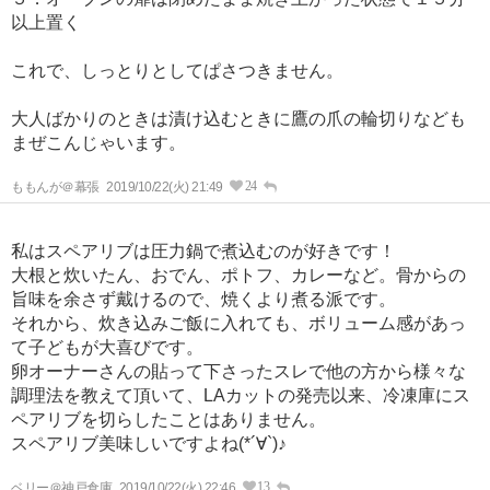
以上置く
これで、しっとりとしてぱさつきません。
大人ばかりのときは漬け込むときに鷹の爪の輪切りなども
まぜこんじゃいます。
24
ももんが＠幕張
2019/10/22(火) 21:49
私はスペアリブは圧力鍋で煮込むのが好きです！
大根と炊いたん、おでん、ポトフ、カレーなど。骨からの
旨味を余さず戴けるので、焼くより煮る派です。
それから、炊き込みご飯に入れても、ボリューム感があっ
て子どもが大喜びです。
卵オーナーさんの貼って下さったスレで他の方から様々な
調理法を教えて頂いて、LAカットの発売以来、冷凍庫にス
ペアリブを切らしたことはありません。
スペアリブ美味しいですよね(*´∀`)♪
13
ベリー＠神戸倉庫
2019/10/22(火) 22:46